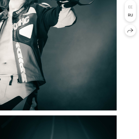
EE
RU