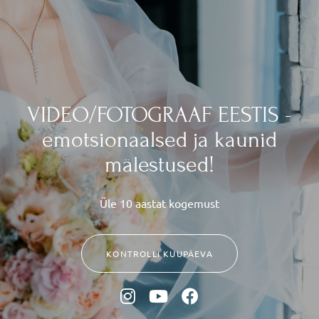
VIDEO/FOTOGRAAF EESTIS -
emotsionaalsed ja kaunid
mälestused!
Üle 10 aastat kogemust
KONTROLLI KUUPÄEVA